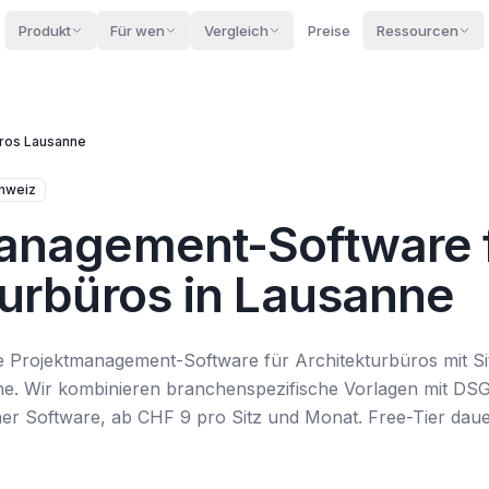
Produkt
Für wen
Vergleich
Preise
Ressourcen
üros
Lausanne
hweiz
anagement-Software 
turbüros in Lausanne
ve Projektmanagement-Software für Architekturbüros mit Si
ne. Wir kombinieren branchenspezifische Vorlagen mit D
ner Software, ab CHF 9 pro Sitz und Monat. Free-Tier daue