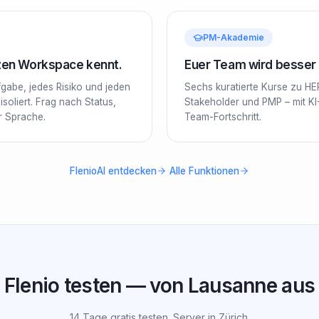
PM-Akademie
nzen Workspace kennt.
Euer Team wird besser –
ufgabe, jedes Risiko und jeden
Sechs kuratierte Kurse zu HE
soliert. Frag nach Status,
Stakeholder und PMP – mit KI
er Sprache.
Team-Fortschritt.
·
FlenioAI entdecken
Alle Funktionen
Flenio testen — von Lausanne aus
14 Tage gratis testen. Server in Zürich.