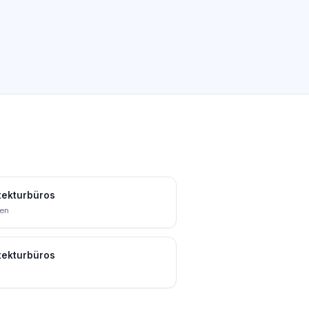
tekturbüros
en
tekturbüros