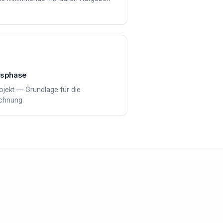
gsphase
ojekt — Grundlage für die
chnung.