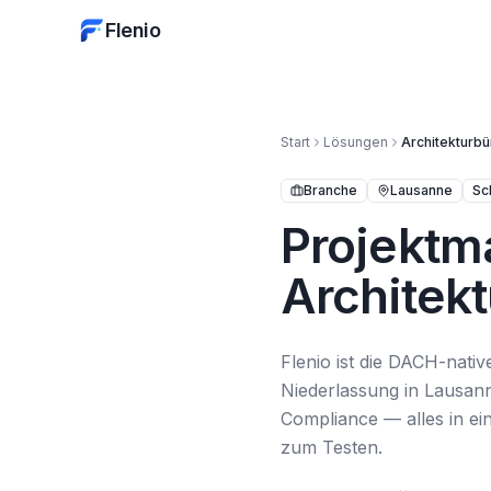
Flenio
Start
Lösungen
Architekturb
Branche
Lausanne
Sc
Projektm
Architek
Flenio ist die DACH-nati
Niederlassung in Lausan
Compliance — alles in ei
zum Testen.