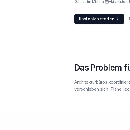
Leutrim Miftaraj
Aktualisiert
Kostenlos starten
Das Problem fü
Architekturbüros koordinier
verschieben sich, Pläne lie