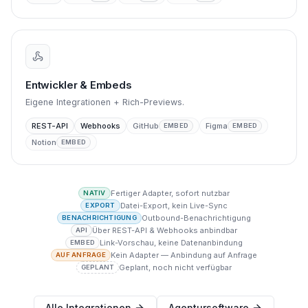
Entwickler & Embeds
Eigene Integrationen + Rich-Previews.
REST-API
Webhooks
GitHub
Figma
EMBED
EMBED
Notion
EMBED
Fertiger Adapter, sofort nutzbar
NATIV
Datei-Export, kein Live-Sync
EXPORT
Outbound-Benachrichtigung
BENACHRICHTIGUNG
Über REST-API & Webhooks anbindbar
API
Link-Vorschau, keine Datenanbindung
EMBED
Kein Adapter — Anbindung auf Anfrage
AUF ANFRAGE
Geplant, noch nicht verfügbar
GEPLANT
Alle Integrationen
Agentursoftware