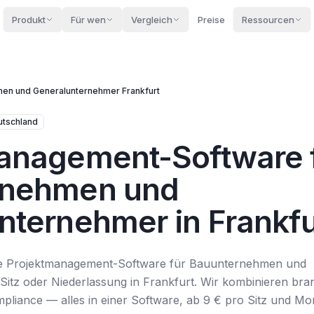
Produkt
Für wen
Vergleich
Preise
Ressourcen
men und Generalunternehmer
Frankfurt
utschland
anagement-Software 
rnehmen und
nternehmer in Frankfu
ive Projektmanagement-Software für Bauunternehmen und
itz oder Niederlassung in Frankfurt. Wir kombinieren bra
iance — alles in einer Software, ab 9 € pro Sitz und Mon