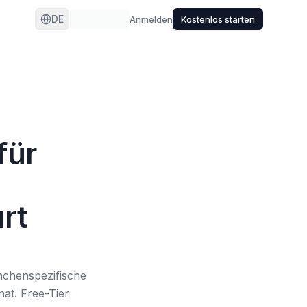
DE
Anmelden
Kostenlos starten
für
rt
nchenspezifische
at. Free-Tier