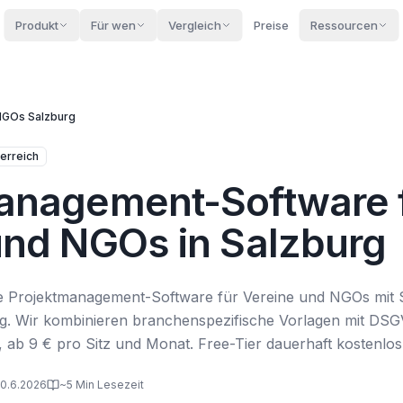
Produkt
Für wen
Vergleich
Preise
Ressourcen
 NGOs
Salzburg
erreich
anagement-Software 
und NGOs in Salzburg
ve Projektmanagement-Software für Vereine und NGOs mit S
rg. Wir kombinieren branchenspezifische Vorlagen mit D
e, ab 9 € pro Sitz und Monat. Free-Tier dauerhaft kostenlo
 10.6.2026
~5 Min Lesezeit