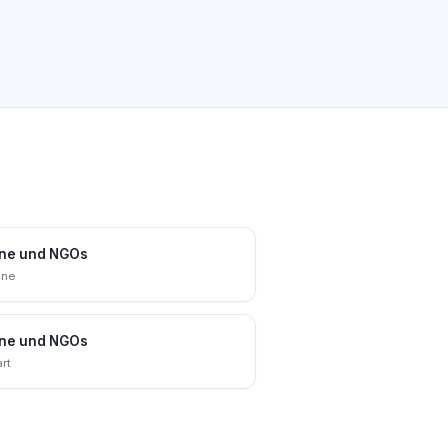
ine und NGOs
nne
ine und NGOs
rt