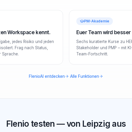
PM-Akademie
nzen Workspace kennt.
Euer Team wird besser –
ufgabe, jedes Risiko und jeden
Sechs kuratierte Kurse zu HE
soliert. Frag nach Status,
Stakeholder und PMP – mit KI
er Sprache.
Team-Fortschritt.
·
FlenioAI entdecken
Alle Funktionen
Flenio testen — von Leipzig aus