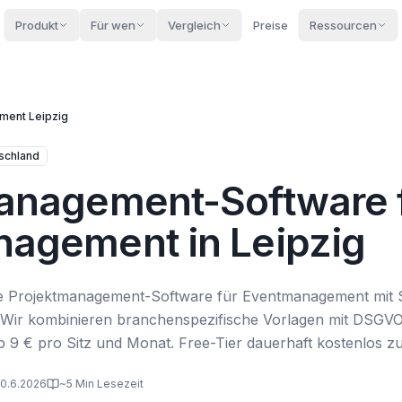
Produkt
Für wen
Vergleich
Preise
Ressourcen
ment
Leipzig
schland
anagement-Software 
agement in Leipzig
ive Projektmanagement-Software für Eventmanagement mit S
g. Wir kombinieren branchenspezifische Vorlagen mit DSG
 ab 9 € pro Sitz und Monat. Free-Tier dauerhaft kostenlos z
 10.6.2026
~5 Min Lesezeit