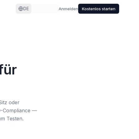
DE
Anmelden
Kostenlos starten
für
itz oder
VO-Compliance —
um Testen.