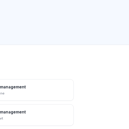
tmanagement
nne
tmanagement
rt