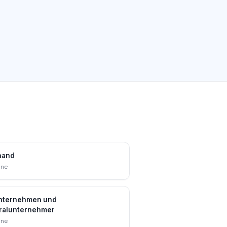
hand
nne
nternehmen und
ralunternehmer
nne