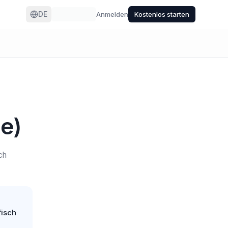
DE
Anmelden
Kostenlos starten
e)
ch
fisch