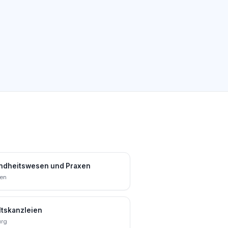
ndheitswesen und Praxen
en
tskanzleien
rg