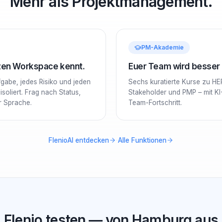
Mehr als Projektmanagement.
PM-Akademie
nzen Workspace kennt.
Euer Team wird besser –
ufgabe, jedes Risiko und jeden
Sechs kuratierte Kurse zu HE
soliert. Frag nach Status,
Stakeholder und PMP – mit KI
er Sprache.
Team-Fortschritt.
·
FlenioAI entdecken
Alle Funktionen
Flenio testen — von Hamburg aus