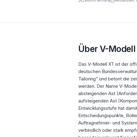
Leutrim Miftaraj
Aktualisiert
Über
V-Modell
Das V-Modell XT ist der off
deutschen Bundesverwaltung
Tailoring“ und betont die ze
werden. Der Name V-Modell r
absteigenden Ast (Anforder
aufsteigenden Ast (Kompone
Entwicklungsstufe hat dami
Entscheidungspunkte, Rolle
Auftragnehmer- und Systeme
verbindlich oder stark empf