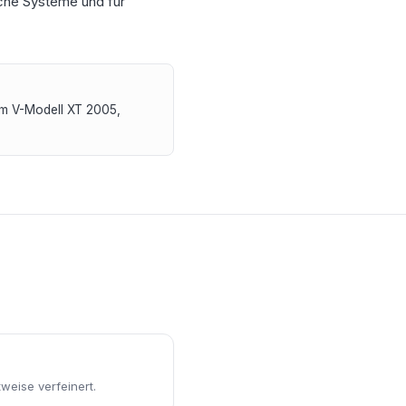
ische Systeme und für
um V-Modell XT 2005,
eise verfeinert.