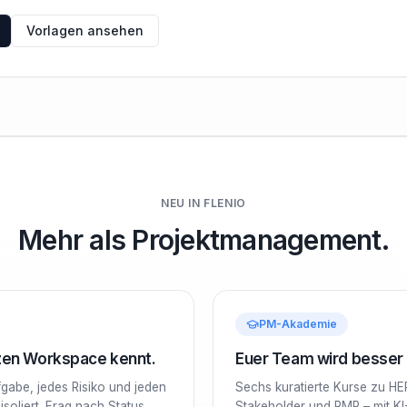
Vorlagen ansehen
NEU IN FLENIO
Mehr als Projektmanagement.
PM-Akademie
nzen Workspace kennt.
Euer Team wird besser –
ufgabe, jedes Risiko und jeden
Sechs kuratierte Kurse zu HE
soliert. Frag nach Status,
Stakeholder und PMP – mit KI