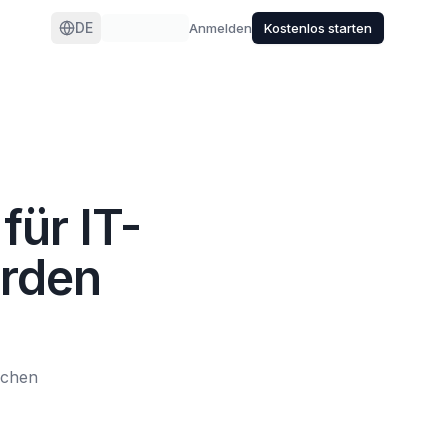
DE
Anmelden
Kostenlos starten
für IT-
örden
schen