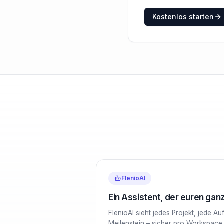
Kostenlos starten
FlenioAI
Ein Assistent, der euren ga
FlenioAI sieht jedes Projekt, jede A
Meilenstein – sicher pro Workspace i