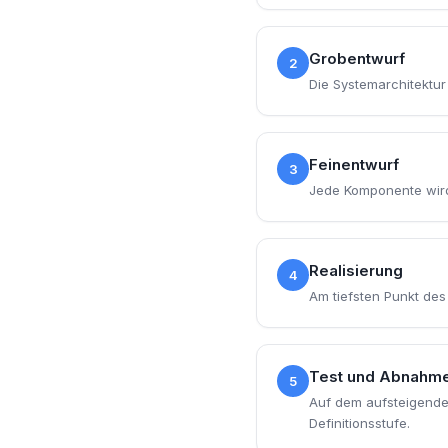
Grobentwurf
2
Die Systemarchitektur 
Feinentwurf
3
Jede Komponente wird i
Realisierung
4
Am tiefsten Punkt des
Test und Abnahme 
5
Auf dem aufsteigende
Definitionsstufe.