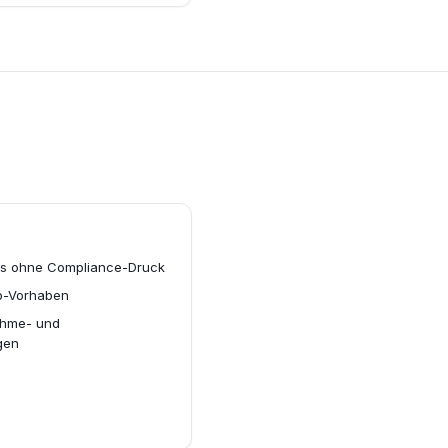
ams ohne Compliance-Druck
up-Vorhaben
ahme- und
gen