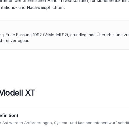
eranten der öffentlichen Hand in Deutschland, für sicherheitskrit
tations- und Nachweispflichten.
g. Erste Fassung 1992 (V-Modell 92), grundlegende Überarbeitung z
d frei verfügbar.
Modell XT
finition)
 Ast werden Anforderungen, System- und Komponentenentwurf schrittw