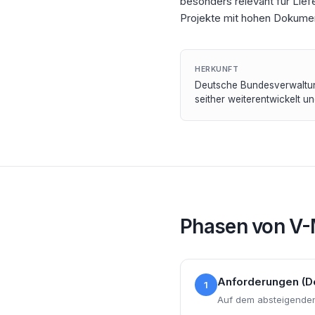
besonders relevant für Lief
Projekte mit hohen Dokumen
HERKUNFT
Deutsche Bundesverwaltun
seither weiterentwickelt un
Phasen von
V-
Anforderungen (De
1
Auf dem absteigenden