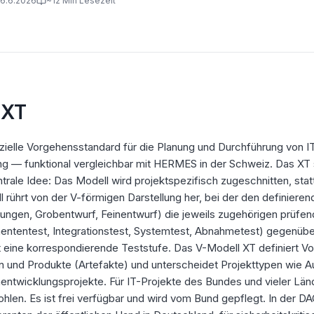
16.6.2026
~12 Min Lesezeit
 XT
izielle Vorgehensstandard für die Planung und Durchführung von IT
 — funktional vergleichbar mit HERMES in der Schweiz. Das XT 
ntrale Idee: Das Modell wird projektspezifisch zugeschnitten, sta
ührt von der V-förmigen Darstellung her, bei der den definieren
ungen, Grobentwurf, Feinentwurf) die jeweils zugehörigen prüfen
ntentest, Integrationstest, Systemtest, Abnahmetest) gegenüb
t eine korrespondierende Teststufe. Das V-Modell XT definiert V
n und Produkte (Artefakte) und unterscheidet Projekttypen wie A
ntwicklungsprojekte. Für IT-Projekte des Bundes und vieler Länd
ohlen. Es ist frei verfügbar und wird vom Bund gepflegt. In der D