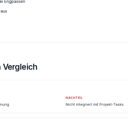
bei Engpässen
raus
m Vergleich
NACHTEIL
anung
Nicht integriert mit Projekt-Tasks