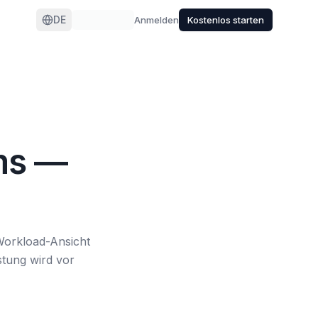
DE
Anmelden
Kostenlos starten
ms —
Workload-Ansicht
stung wird vor