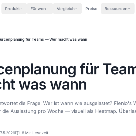
Produkt
Für wen
Vergleich
Preise
Ressourcen
urcenplanung für Teams — Wer macht was wann
cenplanung für Tea
ht was wann
ortet die Frage: Wer ist wann wie ausgelastet? Flenio's 
ter die Auslastung pro Woche — visuell als Heatmap. Überla
17.5.2026
~8 Min Lesezeit