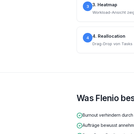
3. Heatmap
3
Workload-Ansicht zei
4. Reallocation
4
Drag-Drop von Tasks z
Was Flenio be
Burnout verhindern durch 
Aufträge bewusst annehm